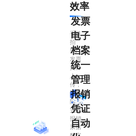
效率
发票
手机
电子
拍
档案
照/
发票
统一
文件
上
管理
传，
报销
随时
随地
凭证
完成
报销
自动
票据
数字