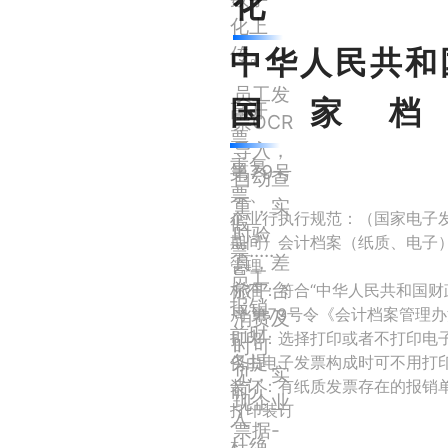
化
化上
传。
中华人民共和
员工发
国家档
高开
票OCR
票、
导入，
重复
第79号
自动查
票、
重，实
企业行执行规范：（国家电子
假
时验
期间）会计档案（纸质、电子
票.....
真，差
管理
员工
旅平台
标准：符合“中华人民共和国财
报销
局 第79号令《会计档案管理办
消费及
前财
打印：选择打印或者不打印电
时可
务提
仅由电子发票构成时可不用打
见，实
装订：有纸质发票存在的报销
前介
现企业
打印装订
入，
票据-
杜绝